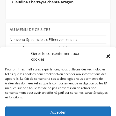
Claudine Charreyre chante Aragon
AU MENU DE CE SITE !
Nouveau Spectacle : « Efféervescence »
Spectacle 1 : Les semeuses de joie !
Gérer le consentement aux
Les fées mérides : mais qui sont-elles ?…
cookies
Les fées’se bookent et contactent !
Pour offrir les meilleures expériences, nous utilisons des technologies
Les fées boeuffent (dates à venir… et passées…)
telles que les cookies pour stocker et/ou accéder aux informations des
appareils. Le fait de consentir à ces technologies nous permettra de
Les copines et les copains
traiter des données telles que le comportement de navigation ou les ID
uniques sur ce site. Le fait de ne pas consentir ou de retirer son
Les media content les fées
consentement peut avoir un effet négatif sur certaines caractéristiques
et fonctions.
Les coulisses des fées : le blog
Accepter