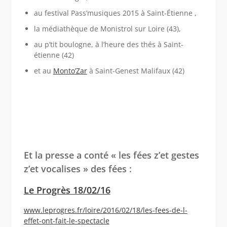
au festival Pass’musiques 2015 à Saint-Étienne ,
la médiathèque de Monistrol sur Loire (43),
au p’tit boulogne, à l’heure des thés à Saint-
étienne (42)
et au
Monto’Zar
à Saint-Genest Malifaux (42)
Et la presse a conté « les fées z’et gestes
z’et vocalises » des fées :
Le Progrès 18/02/16
www.leprogres.fr/loire/2016/02/18/les-fees-de-l-
effet-ont-fait-le-spectacle