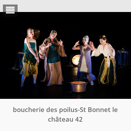
Skip
to
content
boucherie des poilus-St Bonnet le
château 42