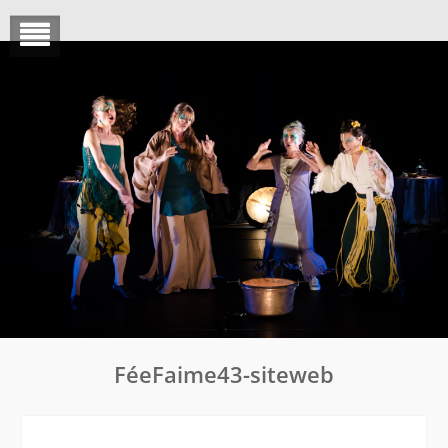
Skip
to
content
FéeFaime43-siteweb